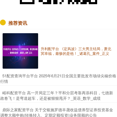
推荐资讯
升利配平台 《定风波》三大男主结局，萧北
冥幸福，最惨的是他！_诸葛孔_案件_正义
​51配资查询平台平台 2025年6月21日全国主要批发市场绿尖椒价格
行情
​峪科配资平台 高一开局定三年？平和分层考靠再添科目，七徳新
政卷飞！是弯道超车，还是被狠狠甩开？_英语_数学_成绩
​鼎际之家配资平台 关于交银施罗德丰晟收益债券型证券投资基金
调整大额申购(转换转入、定期定额投资)业务限额的公告