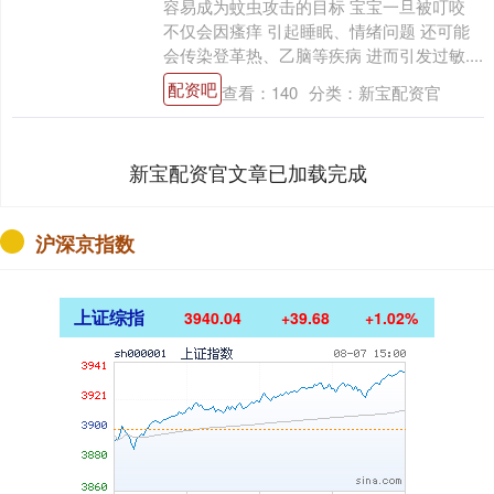
容易成为蚊虫攻击的目标 宝宝一旦被叮咬
不仅会因瘙痒 引起睡眠、情绪问题 还可能
会传染登革热、乙脑等疾病 进而引发过敏....
配资吧
查看：
140
分类：
新宝配资官
新宝配资官文章已加载完成
沪深京指数
上证综指
3940.04
+39.68
+1.02%