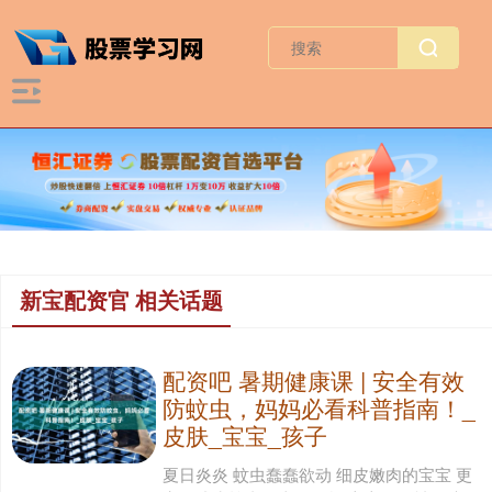
新宝配资官 相关话题
配资吧 暑期健康课 | 安全有效
防蚊虫，妈妈必看科普指南！_
皮肤_宝宝_孩子
夏日炎炎 蚊虫蠢蠢欲动 细皮嫩肉的宝宝 更