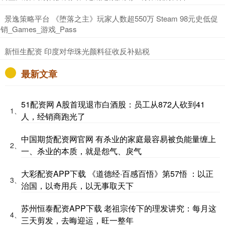
​景逸策略平台 《堕落之主》玩家人数超550万 Steam 98元史低促
销_Games_游戏_Pass
​新恒生配资 印度对华珠光颜料征收反补贴税
最新文章
51配资网 A股首现退市白酒股：员工从872人砍到41
1、
人，经销商跑光了
中国期货配资网官网 有杀业的家庭最容易被负能量缠上 ​​
2、
一、杀业的本质，就是怨气、戾气
大彩配资APP下载 《道德经·百感百悟》第57悟 ：以正
3、
治国，以奇用兵，以无事取天下
苏州恒泰配资APP下载 老祖宗传下的理发讲究：每月这
4、
三天剪发，去晦迎运，旺一整年