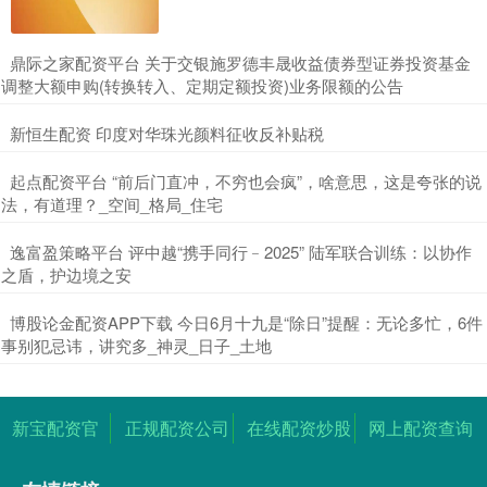
​鼎际之家配资平台 关于交银施罗德丰晟收益债券型证券投资基金
调整大额申购(转换转入、定期定额投资)业务限额的公告
​新恒生配资 印度对华珠光颜料征收反补贴税
​起点配资平台 “前后门直冲，不穷也会疯”，啥意思，这是夸张的说
法，有道理？_空间_格局_住宅
​逸富盈策略平台 评中越“携手同行﹣2025” 陆军联合训练：以协作
之盾，护边境之安
​博股论金配资APP下载 今日6月十九是“除日”提醒：无论多忙，6件
事别犯忌讳，讲究多_神灵_日子_土地
新宝配资官
正规配资公司
在线配资炒股
网上配资查询