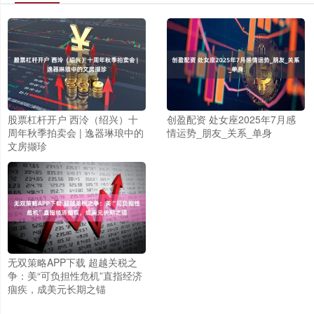
股票杠杆开户 西泠（绍兴）十
创盈配资 处女座2025年7月感
周年秋季拍卖会 | 逸器琳琅中的
情运势_朋友_关系_单身
文房撷珍
无双策略APP下载 超越关税之
争：美“可负担性危机”直指经济
痼疾，成美元长期之锚