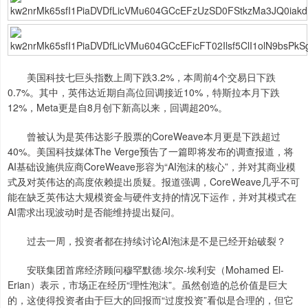
美国科技七巨头指数上周下跌3.2%，本周前4个交易日下跌
0.7%。其中，英伟达近期自高位回调接近10%，特斯拉本月下跌
12%，Meta更是自8月创下新高以来，回调超20%。
曾被认为是英伟达影子股票的CoreWeave本月更是下跌超过
40%。美国科技媒体The Verge预告了一篇即将发布的调查报道，将
AI基础设施供应商CoreWeave形容为“AI泡沫的核心”，并对其商业模
式及对英伟达的高度依赖提出质疑。报道强调，CoreWeave几乎不可
能在缺乏英伟达大规模资金与硬件支持的情况下运作，并对其模式在
AI需求出现波动时是否能维持提出疑问。
过去一周，投资者都在持续讨论AI泡沫是不是已经开始破裂？
安联集团首席经济顾问穆罕默德·埃尔-埃利安（Mohamed El-
Erian）表示，市场正在经历“理性泡沫”。虽然创造的总价值是巨大
的，这使得投资者由于巨大的回报而“过度投资”看似是合理的，但它